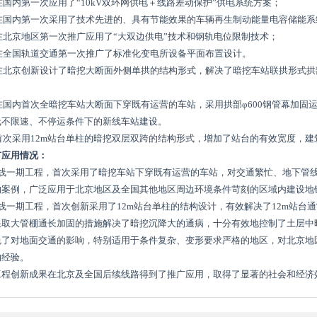
)在国内第一次应用了“
10kV
双环网供电＋线路差动保护”供电系统方案；
3)在国内第一次采用了技术先进的、具有节能效果的车辆再生制动能量电容储能系
)在北京地区第一次推广应用了“大双边供电”技术和钢轨电位限制技术；
5)在全国轨道交通第一次推广了标准化变电所设备平面布置设计。
6)在北京创新设计了暗挖大断面外侧单拱的结构形式，解决了暗挖车站联拱形式
7)在国内首次全暗挖车站大断面下穿既有运营的车站，采用拱部φ
600
钢管幕加固
线不限速、不停运条件下的新线车站建设。
)首次采用
12m
站台单柱的暗挖双层双跨的结构形式，增加了站台的有效宽度，建
广应用情况：
号线一期工程，首次采用了暗挖车站下穿既有运营的车站，对交通繁忙、地下管
的案例，广泛应用于北京地区及全国其他地区周边环境条件苛刻的区域内建设地
号线一期工程，首次创新采用了
12m
站台单柱的结构设计，有效解决了
12m
站台通
采取大管棚通长加固的措施解决了暗挖沉降大的通病，十分有效地控制了土层中
免了对地面交通的影响，特别适用于条件复杂、变形要求严格的地区，对北京地
的经验。
工程创新成果在北京及全国后续线路得到了推广应用，取得了显著的社会和经济