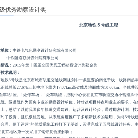
级优秀勘察设计奖
北京地铁５号线工程
建单位：
中铁电气化勘测设计研究院有限公司
铁隧道勘测设计院有限公司
奖情况：
2015年第十四届全国优秀工程勘察设计奖获金奖
要技术说明：
京地铁
5
号线是北京市城市轨道交通线网规划中一条重要的南北干线，线路南起
线正线总长
27.67km,
其中地下线为
17.07km,
高架线及地面线为
10.60km
。全线共
面车站
1
座。
1
处停车场，
1
处车辆段，控制中心设在北京市轨道交通小营指挥
化院、隧道院作为顶尖专业的勘察设计单位，针对该项目特点和业主的要求，在
础上，总结了以前我国多年轨道交通建设、运营及设计经验，通过周密计划、技
节约了投资，且积极稳妥地、从系统角度推广了多项新技术的运用，为将
5
号线
资合理、便于运营”的优质系统工程打下了基础，圆满完成了五号线设计任务。
)在北京地区第一次采用了钢铝复合接触轨；