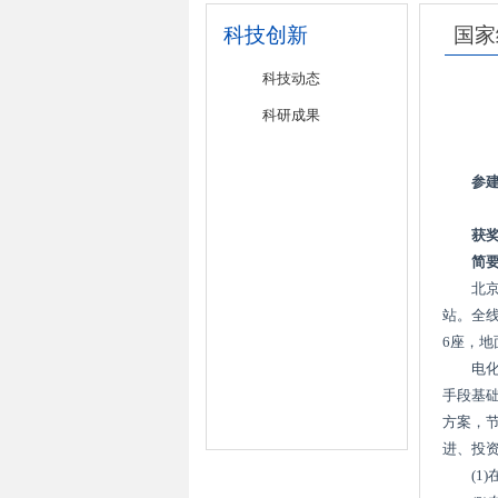
科技创新
国家
科技动态
科研成果
参
中
获
简
北
站。全
6
座，地
电
手段基
方案，
进、投
(1