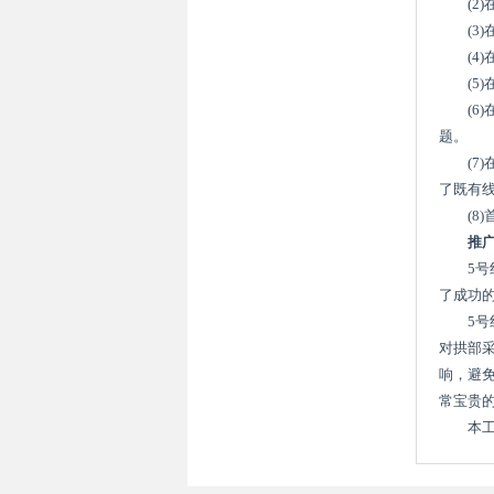
(2
(
(4
(
(
题。
(
了既有
(8
推
5
了成功
5
对拱部
响，避
常宝贵
本