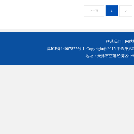
1
上一页
2
联系我们
|
网站
津ICP备14007877号-1
Copyright◎ 2015 中铁第
地址：天津市空港经济区中环西路3