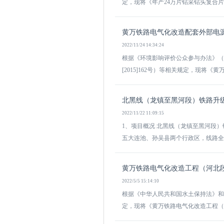
定，现将《年产24万片钻采钻头复合
黄万铁路电气化改造配套外部电
2022/11/24 14:34:24
根据《环境影响评价公众参与办法》（
[2015]162号）等相关规定，现
北黑线（龙镇至黑河段）铁路升
2022/11/22 11:09:15
1、项目概况 北黑线（龙镇至黑河段
五大连池、孙吴县两个行政区，线路全
黄万铁路电气化改造工程（河北
2022/5/5 15:14:10
根据《中华人民共和国水土保持法》和《
定，现将《黄万铁路电气化改造工程