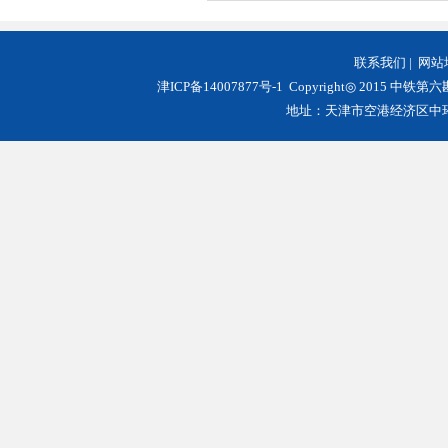
联系我们
|
网站
津ICP备14007877号-1
Copyright◎ 2015 中铁第
地址：天津市空港经济区中环西路3