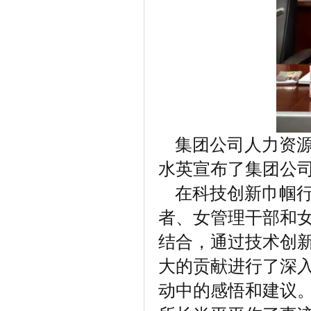
集团公司人力资源
水英宣布了集团公
在科技创新巾帼行
者、女管理干部和女
结合，通过技术创
大的贡献进行了深
动中的感悟和建议