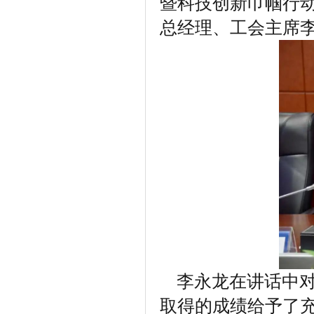
暨科技创新巾帼行
总经理、工会主席
李永龙在讲话中对2
取得的成绩给予了