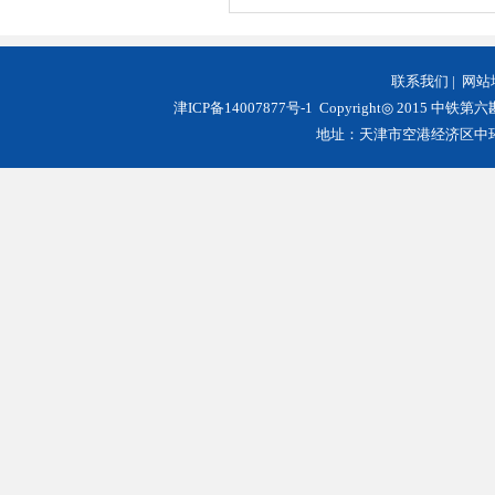
联系我们
|
网站
津ICP备14007877号-1
Copyright◎ 2015 中铁第
地址：天津市空港经济区中环西路3