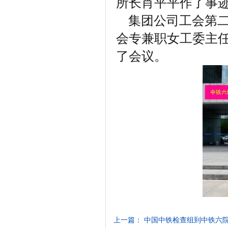
所长肖平平作了事
集团公司工会第
会专兼职女工委主
了会议。
上一篇：
中国中铁检查组到中铁六院