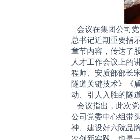
会议在集团公司党
总书记近期重要指
章节内容，传达了
人才工作会议上的
程师、安质部部长
隧道关键技术》《
动、引人入胜的隧
会议指出，此次党
公司党委中心组带
神、建设好六院品
次创新实践，也是一