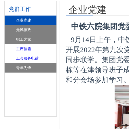
企业党建
党群工作
企业党建
中铁六院集团党
党风廉政
9月14日上午，中
职工之家
开展2022年第九
主席信箱
同步联学。集团党
工会服务电话
青年先锋
栋等在津领导班子
和分会场参加学习