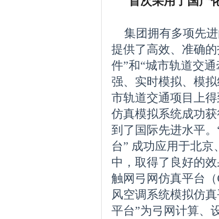
首次采用了国产
集团拥有多项先进
提供了高效、准确的
件”和“城市轨道交
强、实时模拟、模拟
市轨道交通项目上得
仿真模拟系统成功获得
到了国际先进水平。
台” 成功应用于北
中，取得了良好的效果
触网弓网仿真平台（C
风空调系统模拟仿真
平台”为弓网计算、