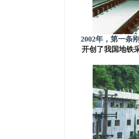
2002年，第一
开创了我国地铁