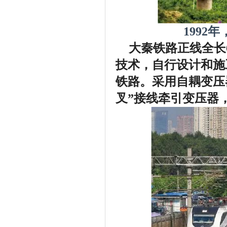
1992
大秦铁路正线全长
技术，自行设计和施
铁路。采用自耦变压
叉”接线牵引变压器