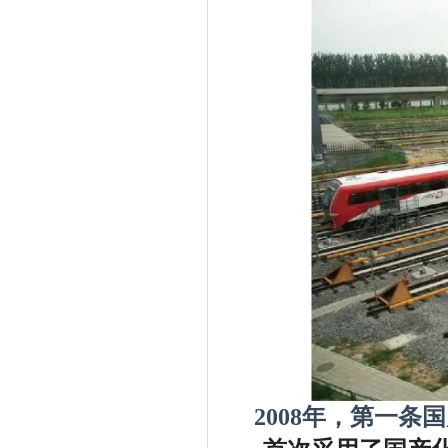
2008年，第一条