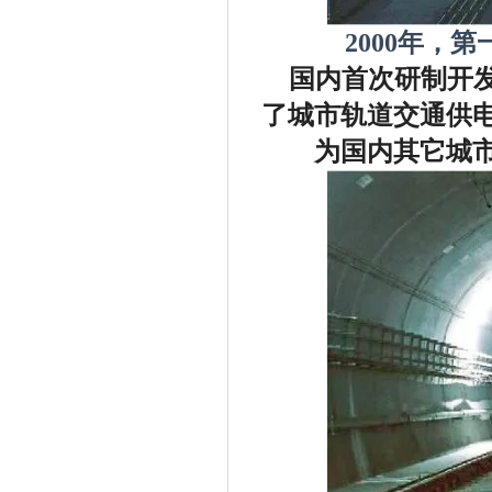
2000年，
国内首次研制开
了城市轨道交通供
为国内其它城