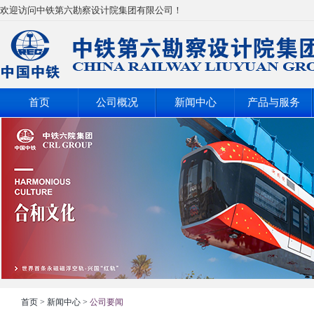
欢迎访问中铁第六勘察设计院集团有限公司！
首页
公司概况
新闻中心
产品与服务
首页
>
新闻中心
>
公司要闻