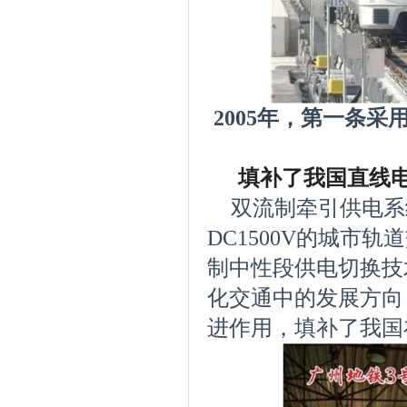
2005年，第一条采
填补了我国直线电
双流制牵引供电系
DC1500V的城市
制中性段供电切换技
化交通中的发展方向
进作用，填补了我国