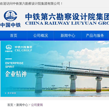
欢迎访问中铁第六勘察设计院集团有限公司！
首页
公司概况
新闻中心
产品与服务
首页
>
新闻中心
>
公司要闻