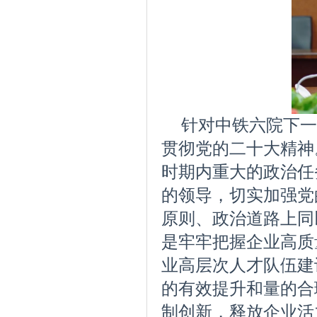
针对中铁六院下
贯彻党的二十大精神
时期内重大的政治任
的领导，切实加强党
原则、政治道路上同
是牢牢把握企业高质
业高层次人才队伍建
的有效提升和量的合
制创新，释放企业活