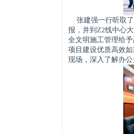
张建强一行听取了
报，并到Z2线中心
全文明施工管理给予
项目建设优质高效如
现场，深入了解办公