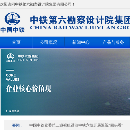
欢迎访问中铁第六勘察设计院集团有限公司！
首页
公司概况
新闻中心
产品与服务
要闻 :
中国中铁党委第二巡视组进驻中铁六院开展巡视“回头看”