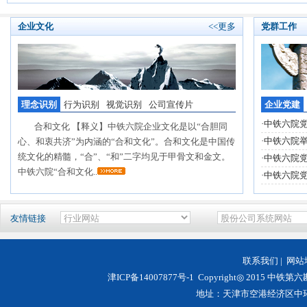
企业文化
<<更多
党群工作
理念识别
行为识别
视觉识别
公司宣传片
企业党建
·中铁六院
合和文化 【释义】中铁六院企业文化是以“合胆同
·中铁六院
心、和衷共济”为内涵的“合和文化”。合和文化是中国传
统文化的精髓，“合”、“和”二字均见于甲骨文和金文。
·中铁六院
中铁六院“合和文化..
·中铁六院
友情链接
联系我们
|
网站
津ICP备14007877号-1
Copyright◎ 2015 中铁第
地址：天津市空港经济区中环西路3